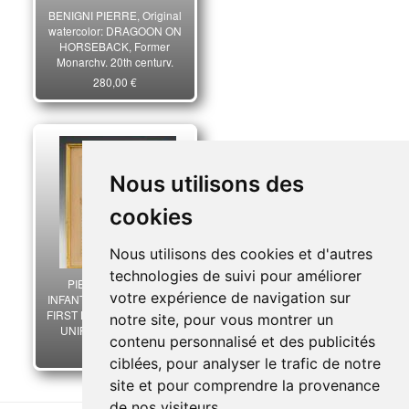
BENIGNI PIERRE, Original
watercolor: DRAGOON ON
HORSEBACK, Former
Monarchy, 20th century.
20830
280,00 €
Nous utilisons des
cookies
Nous utilisons des cookies et d'autres
technologies de suivi pour améliorer
PIERRE BENIGNI -
votre expérience de navigation sur
INFANTRY GRENADIER IN
FIRST EMPIRE CAMPAIGN
notre site, pour vous montrer un
UNIFORM: watercolor
contenu personnalisé et des publicités
drawing, Early 20th
350,00 €
Century. 32902
ciblées, pour analyser le trafic de notre
site et pour comprendre la provenance
de nos visiteurs.