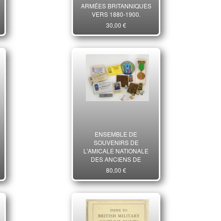
ARMÉES BRITANNIQUES
VERS 1880-1900.
30,00 €
ENSEMBLE DE
SOUVENIRS DE
L'AMICALE NATIONALE
DES ANCIENS DE
CHANTIERS DE LA
80,00 €
JEUNESSE FRANÇAISE,
Cinquième République
1980-2002. 31791