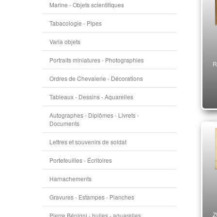
Marine - Objets scientifiques
Tabacologie - Pipes
Varia objets
Portraits miniatures - Photographies
R
Ordres de Chevalerie - Décorations
Tableaux - Dessins - Aquarelles
Autographes - Diplômes - Livrets -
Documents
Lettres et souvenirs de soldat
Portefeuilles - Écritoires
Harnachements
Gravures - Estampes - Planches
Z
Pierre Bénigni - huiles - aquarelles