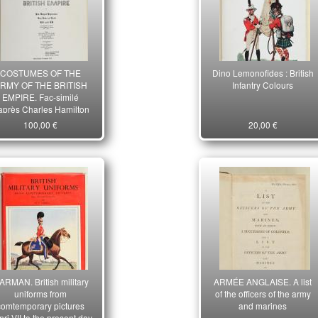
COSTUMES OF THE
Dino Lemonofides : British
RMY OF THE BRITISH
Infantry Colours
EMPIRE. Fac-similé
après Charles Hamilton
Smith.
100,00 €
20,00 €
ARMAN. British military
ARMÉE ANGLAISE. A list
uniforms from
of the officers of the army
comtemporary pictures
and marines
ri VII to the present day.