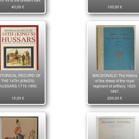
40,00 €
100,00 €
STORICAL RECORD OF
MACDONALD. The history
THE 14TH (KING'S)
of the dress of the royal
HUSSARS 1715-1900
regiment of artillery, 1625-
1897.
10,00 €
200,00 €