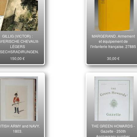
GILLIG (VICTOR) :
MARGERAND. Armement
AYERISCHE CHEVAUX-
et équipement de
LÉGERS
l'infanterie française. 27885
MSECHSRADIRUNGEN.
150,00 €
30,00 €
ITISH ARMY and NAVY.
THE GREEN HOWARDS -
1803.
Gazette - 250th
Anniversary number.