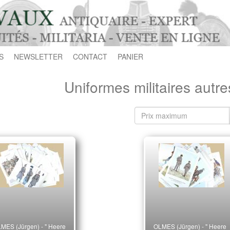
S
NEWSLETTER
CONTACT
PANIER
Uniformes militaires autres
MES (Jürgen) - " Heere
OLMES (Jürgen) - " Heere