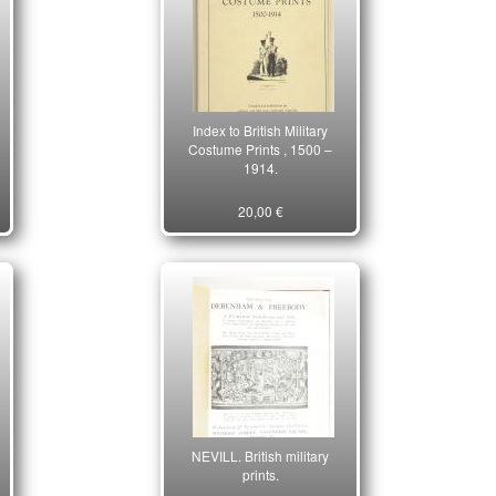
Index to British Military
Costume Prints , 1500 –
1914.
20,00 €
NEVILL. British military
prints.