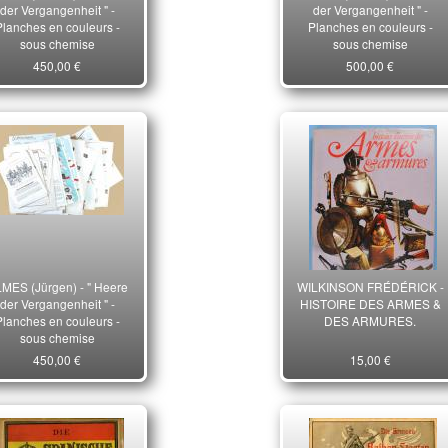
der Vergangenheit " -
der Vergangenheit " -
Planches en couleurs -
Planches en couleurs -
sous chemise
sous chemise
450,00 €
500,00 €
MES (Jürgen) - " Heere
WILKINSON FRÉDÉRICK -
der Vergangenheit " -
HISTOIRE DES ARMES &
Planches en couleurs -
DES ARMURES.
sous chemise
450,00 €
15,00 €