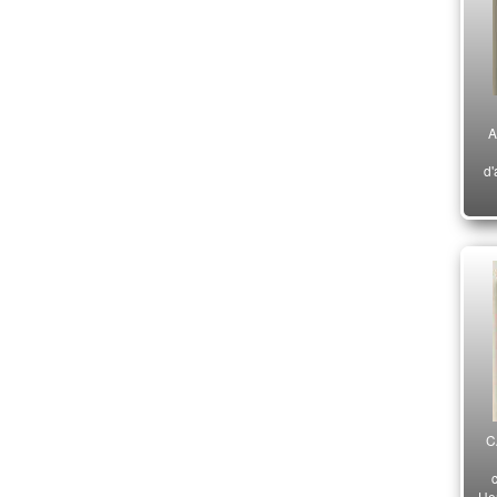
A
d'
C
Hen