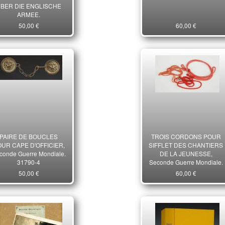
BER DIE ENGLISCHE
ARMEE.
50,00 €
60,00 €
PAIRE DE BOUCLES
TROIS CORDONS POUR
UR CAPE D'OFFICIER,
SIFFLET DES CHANTIERS
conde Guerre Mondiale.
DE LA JEUNESSE,
31790-4
Seconde Guerre Mondiale.
31794
50,00 €
60,00 €