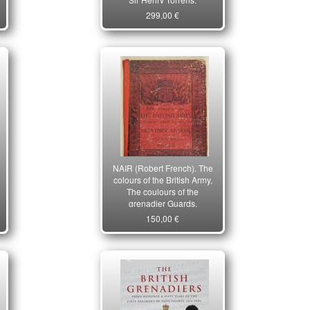
299,00 €
NAIR (Robert French). The
colours of the British Army,
The coulours of the
grenadier Guards.
150,00 €