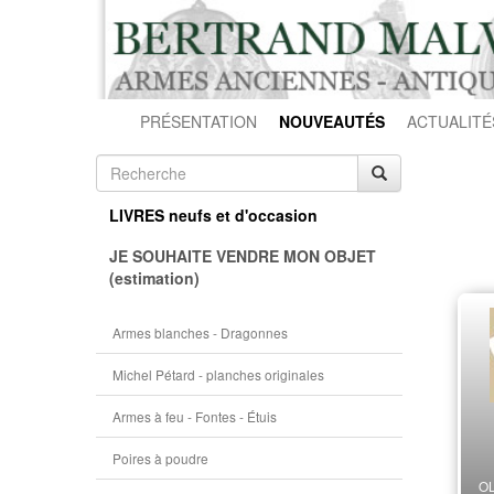
PRÉSENTATION
NOUVEAUTÉS
ACTUALITÉ
LIVRES neufs et d'occasion
JE SOUHAITE VENDRE MON OBJET
(estimation)
Armes blanches - Dragonnes
Michel Pétard - planches originales
Armes à feu - Fontes - Étuis
Poires à poudre
OL