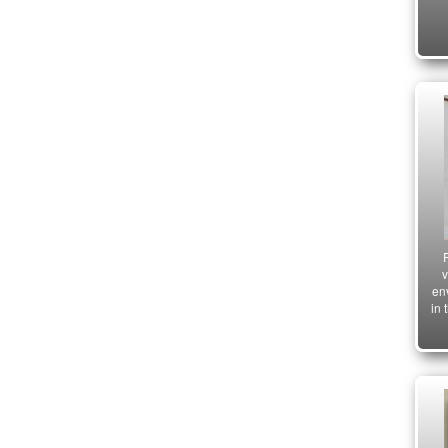
v
env
in 