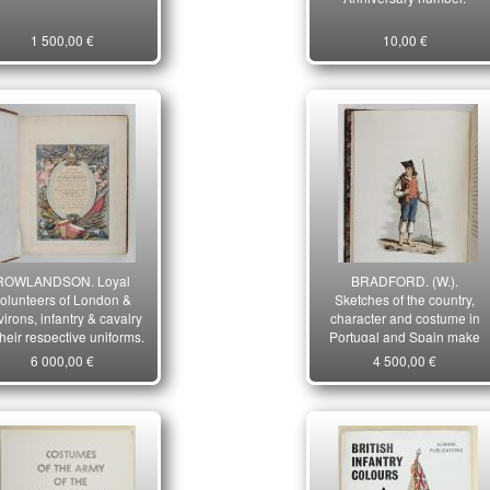
1 500,00 €
10,00 €
ROWLANDSON. Loyal
BRADFORD. (W.).
olunteers of London &
Sketches of the country,
irons, infantry & cavalry
character and costume in
their respective uniforms,
Portugal and Spain make
during the campaing and
6 000,00 €
4 500,00 €
on the route of the british
army in 1808 and 1809.