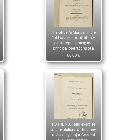
The officer’s Manual in the
field or a series of military
plans representing the
principal opérations of a
campaign (translated from
60,00 €
the german) –
TORRENS. Field exercise
and evolutions of the army
revised by major General
Sir Henry Torrens.