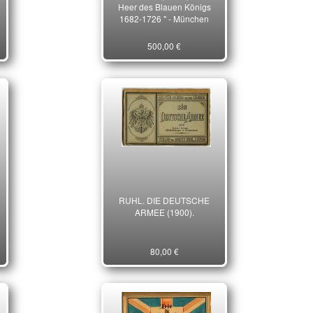
Heer des Blauen Königs
1682-1726 " - München
500,00 €
RUHL. DIE DEUTSCHE
ARMEE (1900).
80,00 €