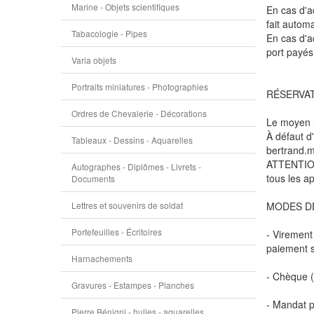
Marine - Objets scientifiques
En cas d'ac
fait autom
Tabacologie - Pipes
En cas d'a
port payés
Varia objets
Portraits miniatures - Photographies
RÉSERVA
Ordres de Chevalerie - Décorations
Le moyen le
À défaut d
Tableaux - Dessins - Aquarelles
bertrand.
ATTENTION 
Autographes - Diplômes - Livrets -
tous les ap
Documents
Lettres et souvenirs de soldat
MODES D
Portefeuilles - Écritoires
- Virement
paiement s
Harnachements
- Chèque (
Gravures - Estampes - Planches
- Mandat p
Pierre Bénigni - huiles - aquarelles