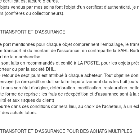
 certificat est facturé 5 euros.
bjets vendus par mes soins font l'objet d'un certificat d'authenticité, j
rs (confrères ou collectionneurs).
 TRANSPORT ET D'ASSURANCE
de port mentionnés pour chaque objet comprennent l'emballage, le transpo
 transport ni du montant de l'assurance, en contrepartie la SARL Bert
rt de la marchandise.
 sont faits en recommandés et confié à LA POSTE, pour les objets préci
orteur ou par la société DHL.
e retour de sept jours est attribué à chaque acheteur. Tout objet ne don
envoyé (la réexpédition doit se faire impérativement dans les huit jours d
dans son état d'origine, détérioration, modification, restauration, nett
te forme de reprise ; les frais de réexpédition et d'assurance sont à la
ité et aux risques du client)
tourné dans ces conditions donnera lieu, au choix de l'acheteur, à un 
r des achats futurs.
 TRANSPORT ET D'ASSURANCE POUR DES ACHATS MULTIPLES