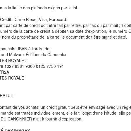
ns la limite des plafonds exigés par la loi.
Crédit : Carte Bleue, Visa, Eurocard.
t par carte de crédit doit être fait par lettre, par fax ou par mail ; il
 numéro de la carte de crédit à débiter, sa date d'expiration, le numéro C
le nom du propriétaire de la carte, le document doit être signé et daté.
 bancaire IBAN à l'ordre de :
rand Malvaux Éditions du Canonnier
ES ROYALE :
76 1027 8361 9300 0125 7750 191
FR2A
TES ROYALE
RATUIT
ontant de vos achats, un crédit gratuit peut être envisagé avec un règl
ande est traitée individuellement, elle fait l'objet d'une l'étude, elle
U CANONNIER n'ait à fournir d'explication.
É DES IMAGES