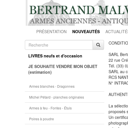
PRÉSENTATION
NOUVEAUTÉS
ACTUALITÉ
CONDITIO
SARL Ber
LIVRES neufs et d'occasion
22 rue Cr
Tél. (33) 
JE SOUHAITE VENDRE MON OBJET
SARL au c
(estimation)
RCS NANT
N° INTRA
Armes blanches - Dragonnes
AUTHENTI
Michel Pétard - planches originales
La sélecti
Armes à feu - Fontes - Étuis
proposés so
Un certific
Poires à poudre
photograph