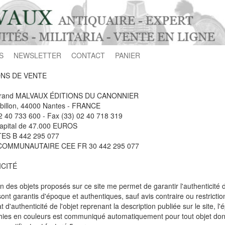
S
NEWSLETTER
CONTACT
PANIER
NS DE VENTE
trand MALVAUX ÉDITIONS DU CANONNIER
ébillon, 44000 Nantes - FRANCE
02 40 733 600 - Fax (33) 02 40 718 319
apital de 47.000 EUROS
ES B 442 295 077
COMMUNAUTAIRE CEE FR 30 442 295 077
CITÉ
on des objets proposés sur ce site me permet de garantir l'authenticité 
nt garantis d'époque et authentiques, sauf avis contraire ou restriction
at d'authenticité de l'objet reprenant la description publiée sur le site
ies en couleurs est communiqué automatiquement pour tout objet dont 