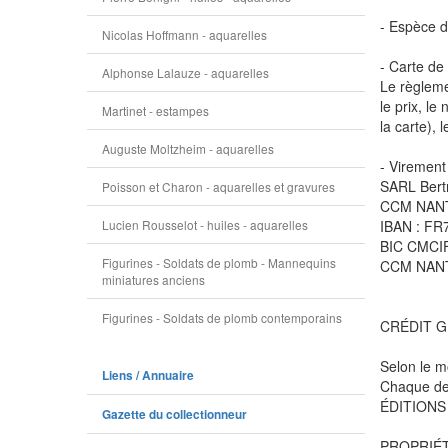
- Espèce da
Nicolas Hoffmann - aquarelles
- Carte de 
Alphonse Lalauze - aquarelles
Le règlemen
le prix, le
Martinet - estampes
la carte), 
Auguste Moltzheim - aquarelles
- Virement
SARL Bert
Poisson et Charon - aquarelles et gravures
CCM NANT
Lucien Rousselot - huiles - aquarelles
IBAN : FR
BIC CMCI
Figurines - Soldats de plomb - Mannequins
CCM NAN
miniatures anciens
Figurines - Soldats de plomb contemporains
CRÉDIT G
Selon le m
Liens / Annuaire
Chaque dem
ÉDITIONS D
Gazette du collectionneur
PROPRIÉT