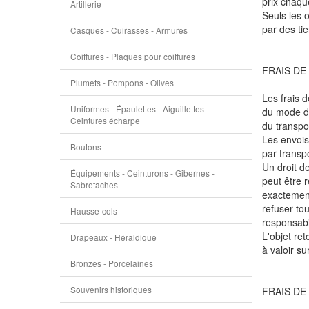
prix chaque
Artillerie
Seuls les o
par des tie
Casques - Cuirasses - Armures
Coiffures - Plaques pour coiffures
FRAIS DE
Plumets - Pompons - Olives
Les frais 
Uniformes - Épaulettes - Aiguillettes -
du mode de
Ceintures écharpe
du transpo
Les envois
Boutons
par transp
Un droit d
Équipements - Ceinturons - Gibernes -
peut être r
Sabretaches
exactement 
refuser tou
Hausse-cols
responsabil
L'objet re
Drapeaux - Héraldique
à valoir su
Bronzes - Porcelaines
Souvenirs historiques
FRAIS DE